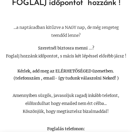
FOGLALJ időpontot hozzánk !
...a naptáradban kitűzve a NAGY nap, de még rengeteg
teendőd lenne?
Szeretnél biztosra menni ...?
Foglalj hozzánk időpontot, s máris két lépéssel előrébb jársz !
Kérlek, add meg az ELÉRHETŐSÉGED üzenetben.
(telefonszám , email- így tudunk válaszolni Neked! )
Amennyiben sürgős, javasoljuk ragadj inkább telefont,
előfordulhat hogy emailed nem ért célba...
Köszönjük, hogy megtisztelsz bizalmaddal!
Foglalás telefonon: