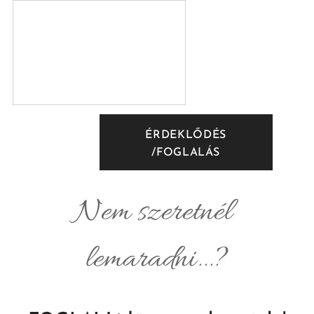
ÉRDEKLŐDÉS
/FOGLALÁS
Nem szeretnél
lemaradni...?