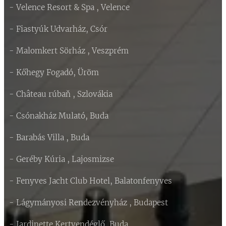
- Velence Resort & Spa , Velence
- Fiastyúk Udvarház, Csór
- Malomkert Sörház , Veszprém
- Kőhegy Fogadó, Üröm
- Château rúbaň , Szlovákia
- Csónakház Mulató, Buda
- Barabás Villa , Buda
- Geréby Kúria , Lajosmizse
- Fenyves Jacht Club Hotel, Balatonfenyves
- Lágymányosi Rendezvényház , Budapest
- Jardinette Kertvendéglő, Buda