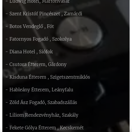
- Ludwig Hotel, Martonvásár
- Szent Kristóf Pincészet , Zamárdi
- Botos Vendeglő , Fót
- Fatornyos Fogadó , Szokolya
- Diana Hotel , Siófok
- Csutora Étterem, Gárdony
- Kisduna Étterem , Szigetszentmiklós
- Hableány Étterem, Leányfalu
- Zöld Ász Fogadó, Szabadszállás
- Liliom Rendezvényház, Szakály
- Fekete Gólya Étterem , Kecskemét