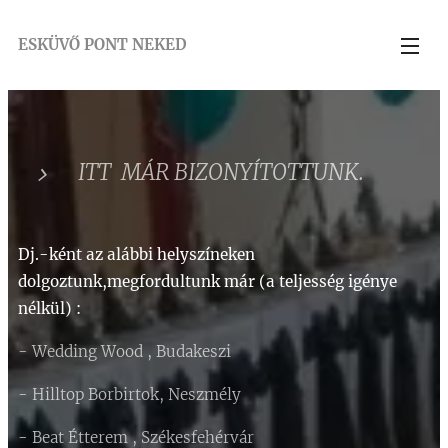
ESKÜVŐ PONT NEKED
ITT MÁR BIZONYÍTOTTUNK.
Dj.-ként az alábbi helyszíneken
dolgoztunk,megfordultunk már (a
teljesség
igénye
nélkül) :
- Wedding Wood , Budakeszi
- Hilltop Borbirtok, Neszmély
-
Beat Étterem , Székesfehérvár