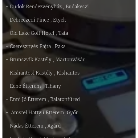
- Dudok Rendezvényház , Budakeszi
- Debreczeni Pince , Etyek
- Old Lake Golf Hotel , Tata
- Cseresznyés Pajta , Paks
- Brunszvik Kastély , Martonvásár
- Kishantosi Kastély , Kishantos
- Echo Étterem , Tihany
- Enni Jó Étterem , Balatonfüred
- Amstel Hattyú Étterem, Győr
- Nádas Étterem , Agárd