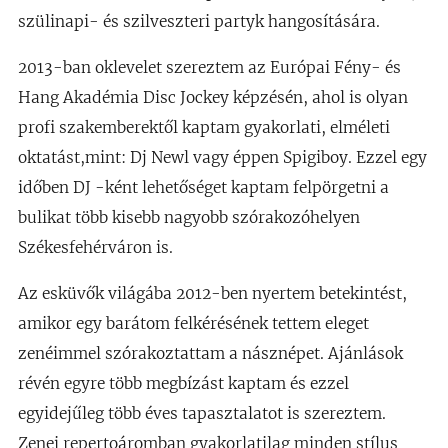
szülinapi- és szilveszteri partyk hangosítására.
2013-ban oklevelet szereztem az Európai Fény- és
Hang Akadémia Disc Jockey képzésén, ahol is olyan
profi szakemberektől kaptam gyakorlati, elméleti
oktatást,mint: Dj Newl vagy éppen Spigiboy. Ezzel egy
időben DJ -ként lehetőséget kaptam felpörgetni a
bulikat több kisebb nagyobb szórakozóhelyen
Székesfehérváron is.
Az esküvők világába 2012-ben nyertem betekintést,
amikor egy barátom felkérésének tettem eleget
zenéimmel szórakoztattam a násznépet. Ajánlások
révén egyre több megbízást kaptam és ezzel
egyidejűleg több éves tapasztalatot is szereztem.
Zenei repertoáromban gyakorlatilag minden stílus