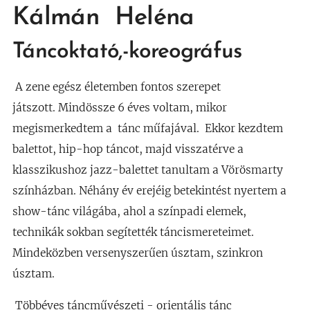
Kálmán Heléna
Táncoktató,-koreográfus
A zene egész életemben fontos szerepet
játszott. Mindössze 6 éves voltam, mikor
megismerkedtem a tánc műfajával. Ekkor kezdtem
balettot, hip-hop táncot, majd visszatérve a
klasszikushoz jazz-balettet tanultam a Vörösmarty
színházban. Néhány év erejéig betekintést nyertem a
show-tánc világába, ahol a színpadi elemek,
technikák sokban segítették táncismereteimet.
Mindeközben versenyszerűen úsztam, szinkron
úsztam.
Többéves táncművészeti - orientális tánc