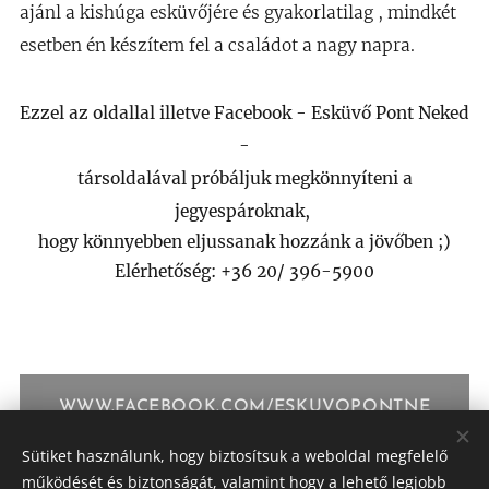
ajánl a kishúga esküvőjére és gyakorlatilag , mindkét
esetben én készítem fel a családot a nagy napra.
Ezzel az oldallal illetve Facebook - Esküvő Pont Neked
-
társoldalával próbáljuk megkönnyíteni a
jegyespároknak,
hogy könnyebben eljussanak hozzánk a jövőben ;)
Elérhetőség: +36 20/ 396-5900
WWW.FACEBOOK.COM/ESKUVOPONTNE
KED
Sütiket használunk, hogy biztosítsuk a weboldal megfelelő
működését és biztonságát, valamint hogy a lehető legjobb