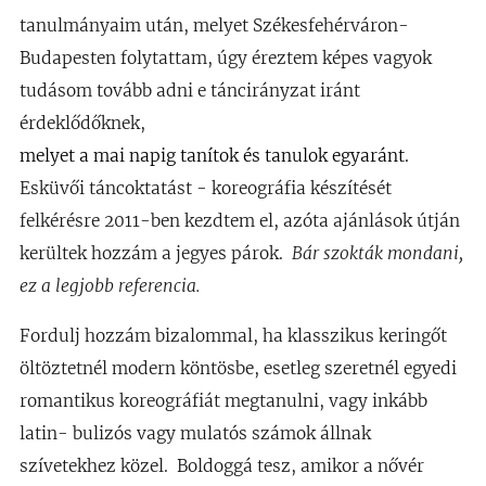
tanulmányaim után, melyet Székesfehérváron-
Budapesten folytattam, úgy éreztem képes vagyok
tudásom tovább adni e táncirányzat iránt
érdeklődőknek,
melyet a mai napig tanítok és tanulok egyaránt.
Esküvői táncoktatást - koreográfia készítését
felkérésre 2011-ben kezdtem el, azóta ajánlások útján
kerültek hozzám a jegyes párok.
Bár szokták mondani,
ez a legjobb referencia.
Fordulj hozzám bizalommal, ha klasszikus keringőt
öltöztetnél modern köntösbe, esetleg szeretnél egyedi
romantikus koreográfiát megtanulni, vagy inkább
latin- bulizós vagy mulatós számok állnak
szívetekhez közel. Boldoggá tesz, amikor a nővér