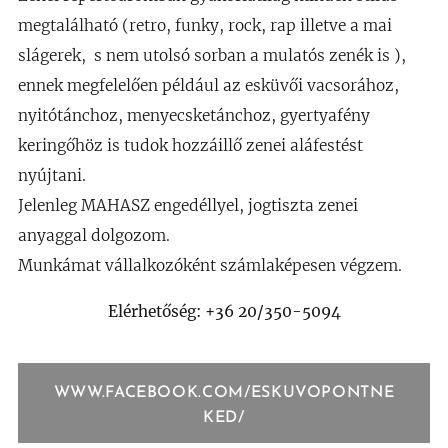
megtalálható (retro, funky, rock, rap illetve a mai
slágerek, s nem utolsó sorban a mulatós zenék is ),
ennek megfelelően például az esküvői vacsorához,
nyitótánchoz, menyecsketánchoz, gyertyafény
keringőhöz is tudok hozzáillő zenei aláfestést
nyújtani.
Jelenleg MAHASZ engedéllyel, jogtiszta zenei
anyaggal dolgozom.
Munkámat vállalkozóként számlaképesen végzem.
Elérhetőség: +36 20/350-5094
WWW.FACEBOOK.COM/ESKUVOPONTNE
KED/